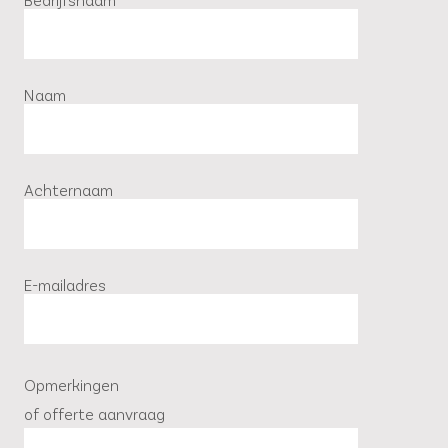
Naam
Achternaam
E-mailadres
Opmerkingen
of offerte aanvraag